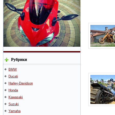
Рубрики
BMW
Ducati
Harley-Davidson
Honda
Kawasaki
Suzuki
Yamaha