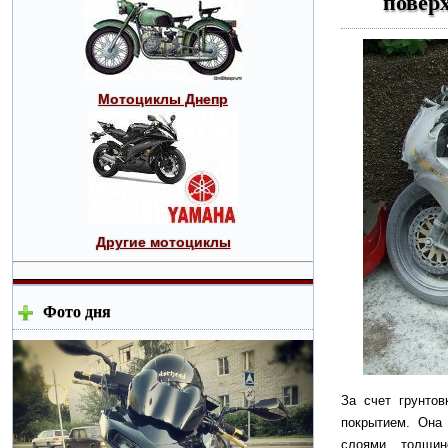
поверх
Мотоциклы Днепр
Другие мотоциклы
Фото дня
За счет грунто
покрытием. Она
слоями толщ