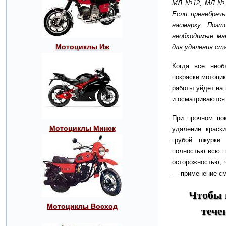
МЛ №12, МЛ №19
Если пренебреч
насмарку. Поэ
необходимые мат
Мотоциклы Иж
для удаления ст
Когда все необ
покраски мотоцик
работы уйдет на
и осматриваются
При прочном по
Мотоциклы Минск
удаление краски
грубой шкурки 
полностью всю п
осторожностью, 
— применение см
Чтобы 
Мотоциклы Восход
тече