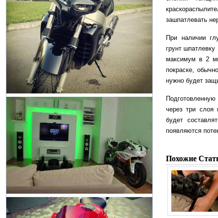
краскораспылит
зашпатлевать нер
При наличии гл
грунт шпатлевку 
максимум в 2 м
покраске, обычн
нужно будет защи
Подготовленную
через три слоя 
будет составля
появляются поте
Похожие Стат