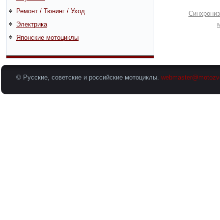
Ремонт / Тюнинг / Уход
Синхрониз
Электрика
Японские мотоциклы
© Русские, советские и российские мотоциклы.
webmaster@motozv