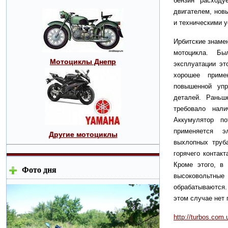
бензин расходу
двигателем, нов
и техническими 
Ирбитские знаме
мотоцикла. Б
Мотоциклы Днепр
эксплуатации эт
хорошее приме
повышенной упр
деталей. Раньш
требовало нали
Аккумулятор по
применяется э
Другие мотоциклы
выхлопных труб
горячего контак
Кроме этого, в
Фото дня
высоковольтны
обрабатываются. 
этом случае нет
http://turbos.com.