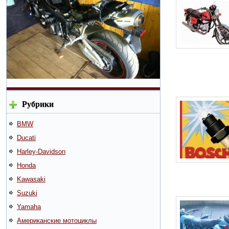
Рубрики
BMW
Ducati
Harley-Davidson
Honda
Kawasaki
Suzuki
Yamaha
Американские мотоциклы