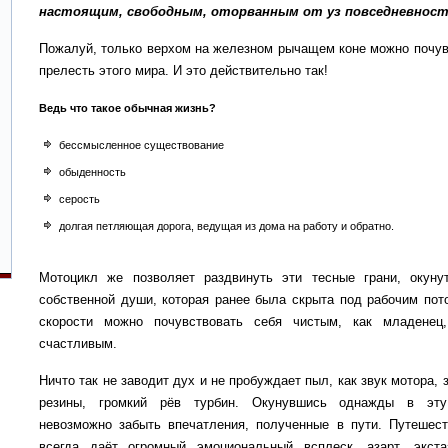
настоящим, свободным, оторванным от уз повседневност
Пожалуй, только верхом на железном рычащем коне можно почув
прелесть этого мира. И это действительно так!
Ведь что такое обычная жизнь?
бессмысленное существование
обыденность
серость
долгая петляющая дорога, ведущая из дома на работу и обратно.
Мотоцикл же позволяет раздвинуть эти тесные грани, окуну
собственной души, которая ранее была скрыта под рабочим пот
скорости можно почувствовать себя чистым, как младенец
счастливым.
Ничто так не заводит дух и не пробуждает пыл, как звук мотора, 
резины, громкий рёв турбин. Окунувшись однажды в эту
невозможно забыть впечатления, полученные в пути. Путешест
всегда даёт огромный эмоциональный всплеск, азарт, экста