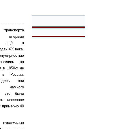
транспорта
ы впервые
сь ещё в
одах XX века.
пулярностью
овались на
а в 1950-х не
 в России.
здесь они
ь намного
о это были
сь массовое
я примерно 40
известными