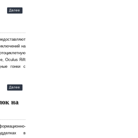
предоставляют
риключений на
отоциклетную
, Oculus Rift
дные гонки с
лок на
рмационно-
одделках в