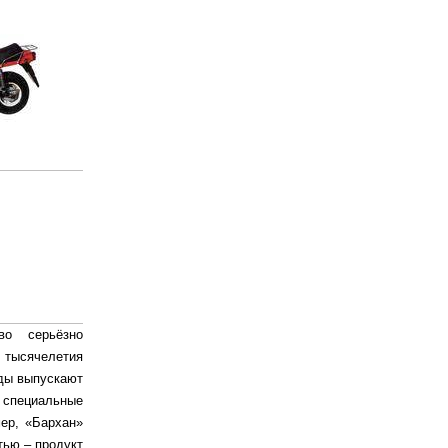
во серьёзно
 тысячелетия
оды выпускают
пециальные
ер, «Бархан»
ью – продукт