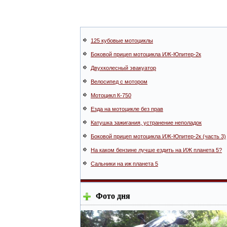
125 кубовые мотоциклы
Боковой прицеп мотоцикла ИЖ-Юпитер-2к
Двухколесный эвакуатор
Велосипед с мотором
Мотоцикл К-750
Езда на мотоцикле без прав
Катушка зажигания, устранение неполадок
Боковой прицеп мотоцикла ИЖ-Юпитер-2к (часть 3)
На каком бензине лучше ездить на ИЖ планета 5?
Сальники на иж планета 5
Фото дня