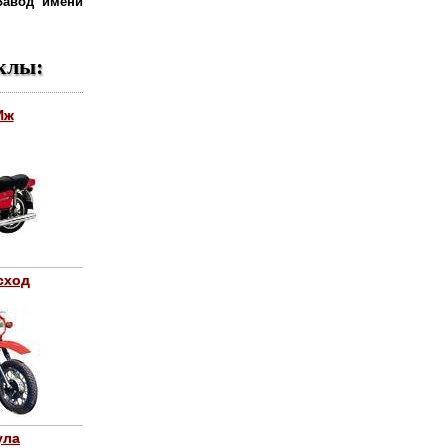
Завод имени
клы:
Иж
сход
ула