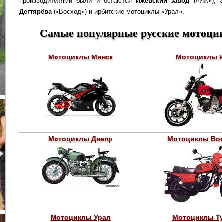
производителями были и остаются
Ижевский завод
(«Иж»),
Дегтярёва
(«Восход») и ирбитские мотоциклы «Урал».
Самые популярные русские мотоци
Мотоциклы Минск
Мотоциклы 
Мотоциклы Днепр
Мотоциклы Во
Мотоциклы Урал
Мотоциклы Т