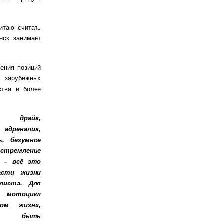
итаю считать
нск занимает
ения позиций
а зарубежных
ства и более
 драйв,
адреналин,
ь, безумное
стремление
д – всё это
асти жизни
листа. Для
 мотоцикл
ом жизни,
ью быть