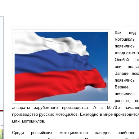
Как вид 
мотоцикл
появили
двадцатых г
Особой по
они польз
Западе, пок
появились
Вернее, 
появилис
раньше, н
аппараты зарубежного производства. А в 50-70-х начало
производство русских мотоциклов. Ежегодно в мире производитс
млн. мотоциклов.
Среди российских мотоциклетных заводов наиболее 