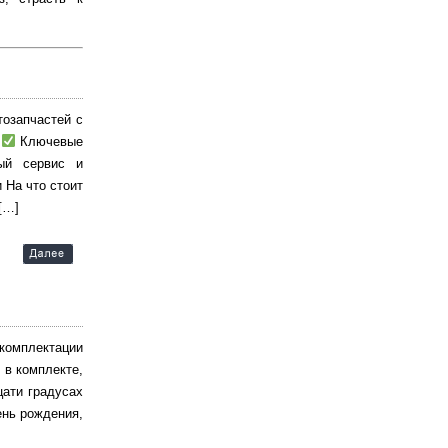
тозапчастей с
.
Ключевые
ый сервис и
 На что стоит
[…]
комплектации
 в комплекте,
цати градусах
ень рождения,