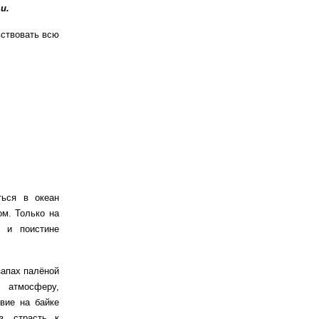
и.
ствовать всю
ться в океан
ом. Только на
, и поистине
запах палёной
 атмосферу,
вие на байке
з, страсть к