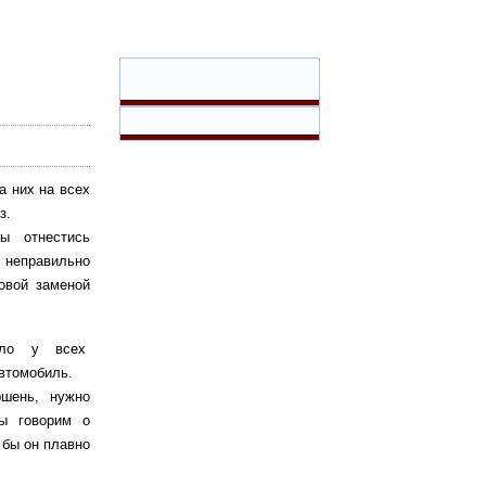
а них на всех
з.
ы отнестись
неправильно
овой заменой
вило у всех
автомобиль.
ршень, нужно
мы говорим о
 бы он плавно