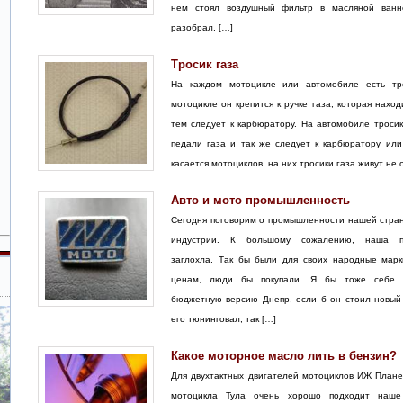
нем стоял воздушный фильтр в масляной ванн
разобрал, […]
Тросик газа
На каждом мотоцикле или автомобиле есть т
мотоцикле он крепится к ручке газа, которая наход
тем следует к карбюратору. На автомобиле тросик 
педали газа и так же следует к карбюратору или
касается мотоциклов, на них тросики газа живут не 
Авто и мото промышленность
Сегодня поговорим о промышленности нашей стран
индустрии. К большому сожалению, наша п
заглохла. Так бы были для своих народные марк
ценам, люди бы покупали. Я бы тоже себе к
бюджетную версию Днепр, если б он стоил новый
его тюнинговал, так […]
Какое моторное масло лить в бензин?
Для двухтактных двигателей мотоциклов ИЖ План
мотоцикла Тула очень хорошо подходит наше