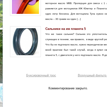
моторное масло М8В. Пропорция для смеси с 1 
равняется для мотоциклов ИЖ Юпитер и Планета
один литр бензина. Для мотоцикла Тула нужно н
масла – 30 грамм на один […]
Сальники на иж планета 5
Что же такое сальник? Сальник это уплотнитель
служащее в технике, как правило, в виде круглой 
Что бы не подтекало масло, нужно периодически ме
моей практике был такой случай, когда я купил с
планета 5, с двигателя у него подтекало масло. Я д
Буксировочный трос
Воздушный фильтр 
Комментирование закрыто.