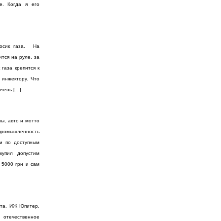
е. Когда я его
росик газа. На
ится на руле, за
газа крепится к
 инжектору. Что
очень […]
ы, авто и мотто
ромышленность
и по доступным
упил допустим
 5000 грн и сам
ета, ИЖ Юпитер,
 отечественное