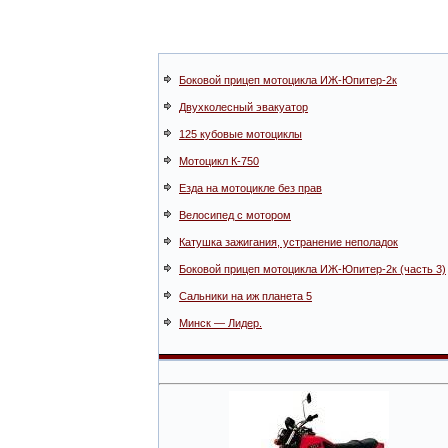
Боковой прицеп мотоцикла ИЖ-Юпитер-2к
Двухколесный эвакуатор
125 кубовые мотоциклы
Мотоцикл К-750
Езда на мотоцикле без прав
Велосипед с мотором
Катушка зажигания, устранение неполадок
Боковой прицеп мотоцикла ИЖ-Юпитер-2к (часть 3)
Сальники на иж планета 5
Минск — Лидер.