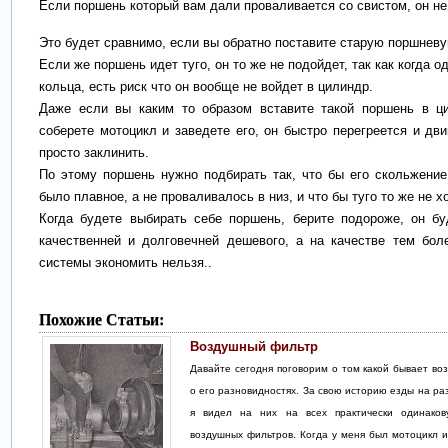
Если поршень который вам дали проваливается со свистом, он не
Это будет сравнимо, если вы обратно поставите старую поршневу
Если же поршень идет туго, он то же не подойдет, так как когда о
кольца, есть риск что он вообще не войдет в цилиндр.
Даже если вы каким то образом вставите такой поршень в ци
соберете мотоцикл и заведете его, он быстро перегреется и дв
просто заклинить.
По этому поршень нужно подбирать так, что бы его скольжение
было плавное, а не проваливалось в низ, и что бы туго то же не х
Когда будете выбирать себе поршень, берите подороже, он бу
качественней и долговечней дешевого, а на качестве тем бол
системы экономить нельзя..
Похожие Статьи:
Воздушный фильтр
Давайте сегодня поговорим о том какой бывает во
о его разновидностях. За свою историю езды на ра
я видел на них на всех практически одинаков
воздушных фильтров. Когда у меня был мотоцикл и