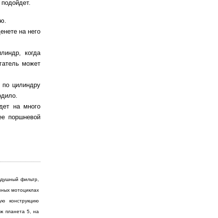
 подойдет.
ю.
денете на него
линдр, когда
игатель может
 по цилиндру
одило.
дет на много
ее поршневой
здушный фильтр,
зных мотоциклах
ую конструкцию
ж планета 5, на