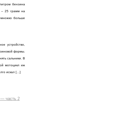
литром бензина
 – 25 грамм на
емножко больше
ное устройство,
резиновой формы.
нять сальники. В
вой мотоцикл иж
олго искал […]
— часть 2