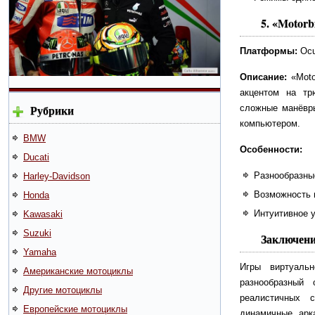
5.
«Motorb
Платформы:
Ocu
Описание:
«Moto
акцентом на тр
Рубрики
сложные манёвры
компьютером.
BMW
Особенности:
Ducati
Разнообразны
Harley-Davidson
Возможность 
Honda
Интуитивное 
Kawasaki
Suzuki
Заключен
Yamaha
Игры виртуаль
Американские мотоциклы
разнообразный
Другие мотоциклы
реалистичных 
Европейские мотоциклы
динамичные арк