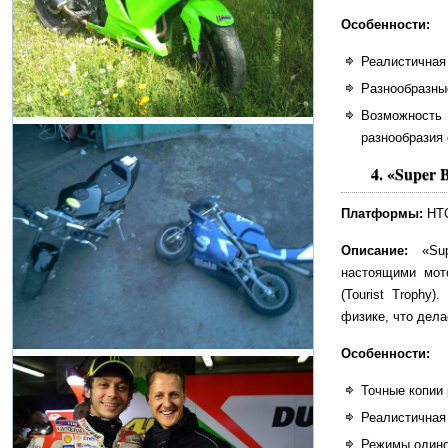
Особенности:
Реалистичная
Разнообразны
Возможност
разнообразия 
4.
«Super 
Платформы:
HTC
Описание:
«Sup
настоящими мот
(Tourist Trophy
физике, что дел
Особенности:
Точные копии 
Реалистичная
Режимы одино