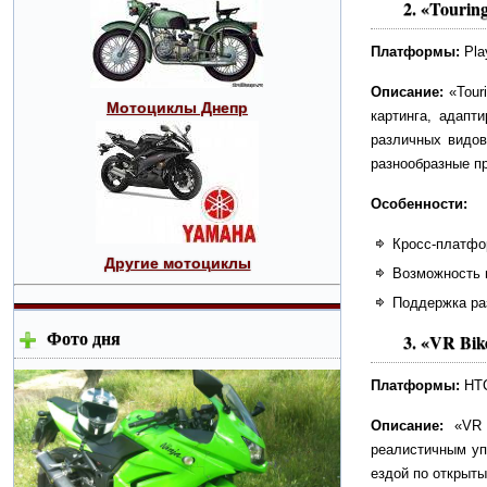
2.
«Touring
Платформы:
Play
Описание:
«Tour
Мотоциклы Днепр
картинга, адапт
различных видов
разнообразные п
Особенности:
Кросс-платфо
Другие мотоциклы
Возможность 
Поддержка ра
Фото дня
3.
«VR Bik
Платформы:
HTC
Описание:
«VR B
реалистичным уп
ездой по открыты