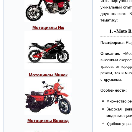
Игры виртуально
уникальный опыт,
двух колесах. В
тематику:
Мотоциклы Иж
1.
«Moto R
Платформы:
Play
Описание:
«Moto
высокими скорос
трассы, от город
режим, так и мно
Мотоциклы Минск
с друзьями.
Особенности:
Множество реж
Высокая реи
модификациям
Мотоциклы Восход
Удобное управ