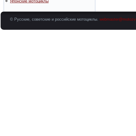
Японские мотоциклы
© Русские, советские и российские мотоциклы.
webmaster@motozv