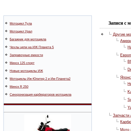
Записи с 
Мотоцикл Тула
Мотоцикл Урал
Другие м
Багажник для мотоцикла
Амери
H
Чехлы цепи на ИЖ Планета 5
Европ
Заправочные емкости
B
Минск 125 спорт
D
Новые мотоциклы ИЖ
Японс
Мотоциклы Иж-Юпитер 2 и Иж-Планета2
H
Минск R 250
K
Синхронизация карбюраторов мотоцикла
S
Y
Запчасти
Карб
Мото 