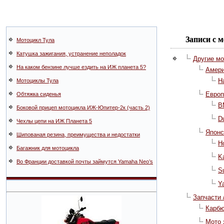
Записи с 
Мотоцикл Тула
Катушка зажигания, устранение неполадок
Другие м
На каком бензине лучше ездить на ИЖ планета 5?
Амери
H
Мотоциклы Тула
Европ
Обтяжка сиденья
B
Боковой прицеп мотоцикла ИЖ-Юпитер-2к (часть 2)
D
Чехлы цепи на ИЖ Планета 5
Японс
Шипованая резина, преимущества и недостатки
H
Багажник для мотоцикла
K
Во Франции доставкой почты займутся Yamaha Neo’s
S
Y
Запчасти
Карб
Мото 