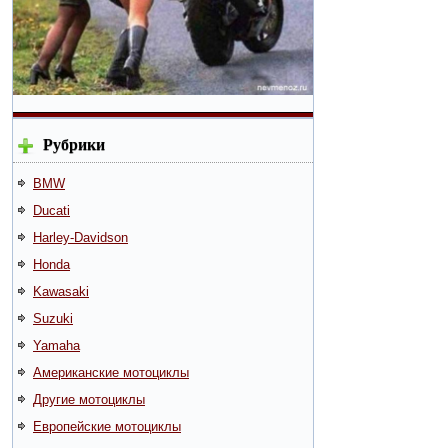
Рубрики
BMW
Ducati
Harley-Davidson
Honda
Kawasaki
Suzuki
Yamaha
Американские мотоциклы
Другие мотоциклы
Европейские мотоциклы