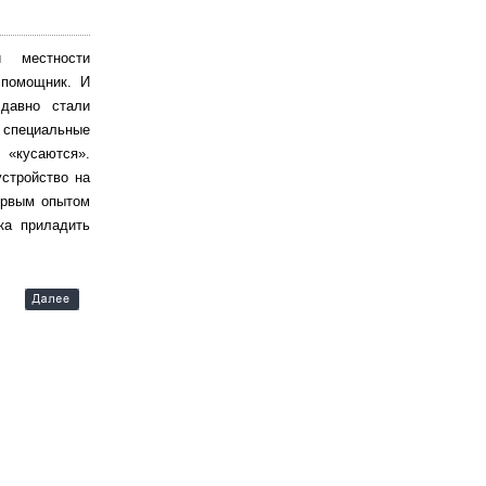
й местности
 помощник. И
давно стали
специальные
«кусаются».
стройство на
ервым опытом
ка приладить