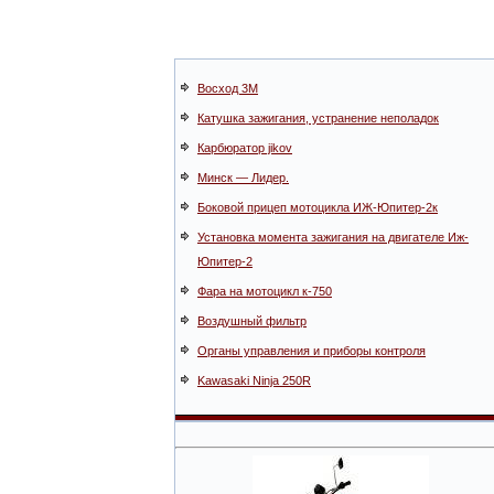
Восход 3М
Катушка зажигания, устранение неполадок
Карбюратор jikov
Минск — Лидер.
Боковой прицеп мотоцикла ИЖ-Юпитер-2к
Установка момента зажигания на двигателе Иж-
Юпитер-2
Фара на мотоцикл к-750
Воздушный фильтр
Органы управления и приборы контроля
Kawasaki Ninja 250R