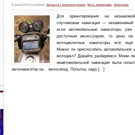
8 июля 2013 в рубрике
Запчасти / Комплектующие
,
Мото экипировка
,
Электрика
.
Для ориентирования на незнакомо
спутниковая навигация — незаменимый
если автомобильные навигаторы уже 
доступным аксессуаром, то цены на 
мотоциклетные навигаторы всё ещё 
Можно ли приспособить автомобильное у
мотоцикл? Давайте разберёмся. Моим п
неавтомобильной навигации была попыт
автонавигатор на… велосипед. Попытка, надо […]