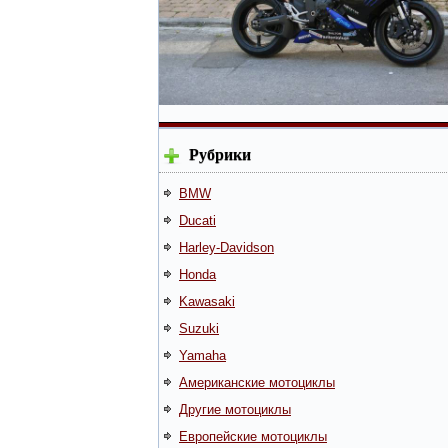
Рубрики
BMW
Ducati
Harley-Davidson
Honda
Kawasaki
Suzuki
Yamaha
Американские мотоциклы
Другие мотоциклы
Европейские мотоциклы