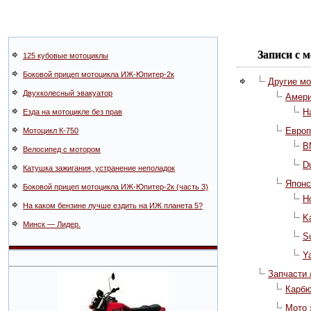
Записи с м
125 кубовые мотоциклы
Боковой прицеп мотоцикла ИЖ-Юпитер-2к
Другие м
Двухколесный эвакуатор
Амери
H
Езда на мотоцикле без прав
Европ
Мотоцикл К-750
B
Велосипед с мотором
D
Катушка зажигания, устранение неполадок
Японс
Боковой прицеп мотоцикла ИЖ-Юпитер-2к (часть 3)
H
На каком бензине лучше ездить на ИЖ планета 5?
K
Минск — Лидер.
S
Y
Запчасти
Карб
Мото 